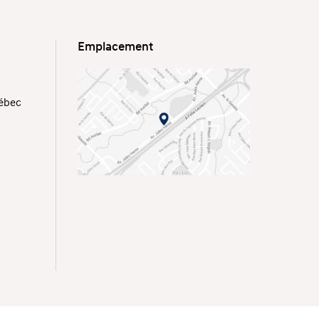
Emplacement
uébec