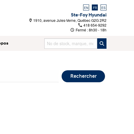
EN
FR
ES
Ste-Foy Hyundai
1910, avenue Jules-Verne, Québec G2G 2R2
418 654-9292
Fermé :
8h30 - 18h
opos
Rechercher