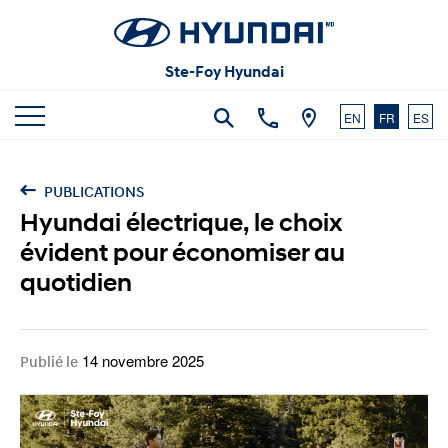
Articles et commentaires
Carrières
Vidéos
Ste-Foy Hyundai
Nous joindre
EN
FR
ES
PUBLICATIONS
Hyundai électrique, le choix
évident pour économiser au
quotidien
14 novembre 2025
Publié le