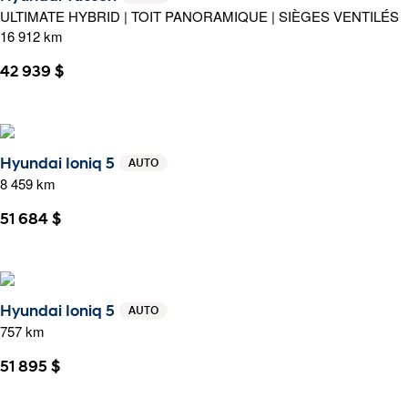
ULTIMATE HYBRID | TOIT PANORAMIQUE | SIÈGES VENTILÉS
16 912 km
42 939 $
Hyundai Ioniq 5
AUTO
8 459 km
51 684 $
Hyundai Ioniq 5
AUTO
757 km
51 895 $