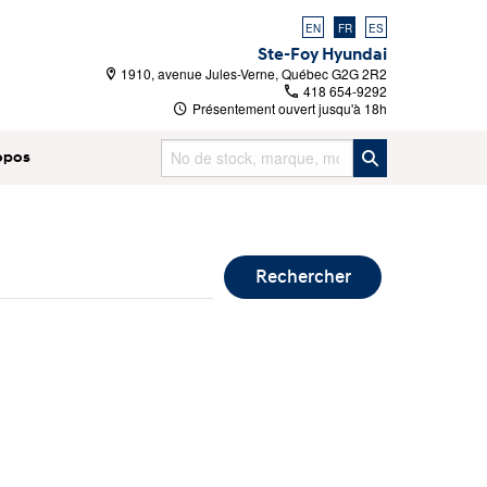
EN
FR
ES
Ste-Foy Hyundai
1910, avenue Jules-Verne, Québec G2G 2R2
418 654-9292
Présentement ouvert jusqu'à
18h
opos
Rechercher