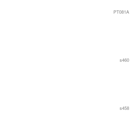
PT081A
s460
s458