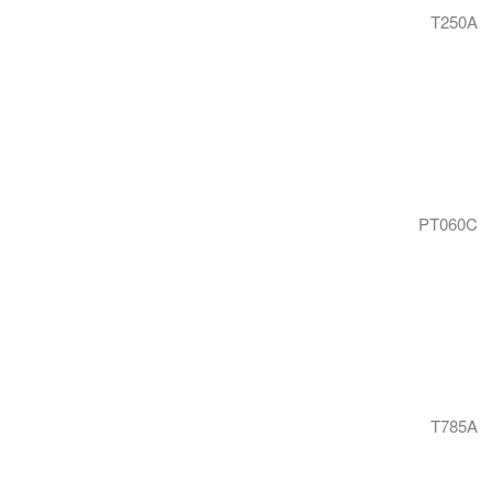
T250A
PT060C
T785A