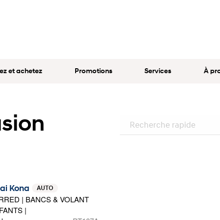
ez et achetez
Promotions
Services
À pr
asion
ai Kona
AUTO
RRED | BANCS & VOLANT
ANTS |