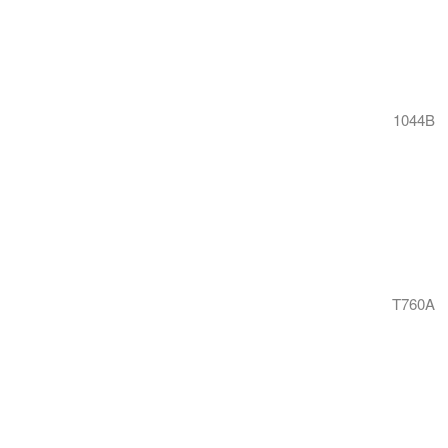
1044B
T760A