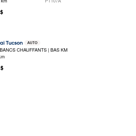
0 km
PT107A
 $
ai Tucson
AUTO
 BANCS CHAUFFANTS | BAS KM
 km
 $