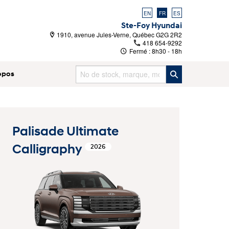
EN
FR
ES
Ste-Foy Hyundai
1910, avenue Jules-Verne, Québec G2G 2R2
418 654-9292
Fermé :
8h30 - 18h
opos
Palisade Ultimate
Calligraphy
2026