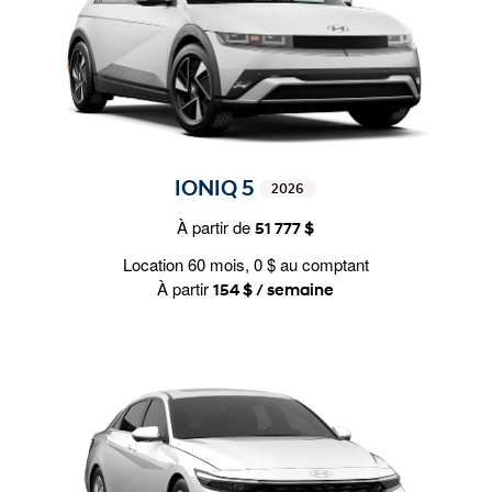
IONIQ 5
2026
À partir de
51 777 $
Location 60 mois, 0 $ au comptant
À partir
154 $ / semaine