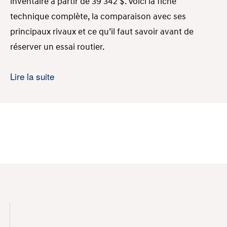
inventaire à partir de 39 342 $. Voici la fiche
technique complète, la comparaison avec ses
principaux rivaux et ce qu’il faut savoir avant de
réserver un essai routier.
Prix de la Sonata Hybride 2026 chez Ste-
Lire la suite
Foy Hyundai
La Sonata Preferred Trend Hybride 2026 est offerte à
partir de
39 342 $
chez Ste-Foy Hyundai, ou en
location à
115 $ par semaine
sur 60 mois avec 0 $
comptant. C’est la seule version Hybride
actuellement confirmée en inventaire au 1910, avenue
Jules-Verne.
Le prix affiché est avant taxes et sujet à changement
sans préavis. Les conditions de location sont