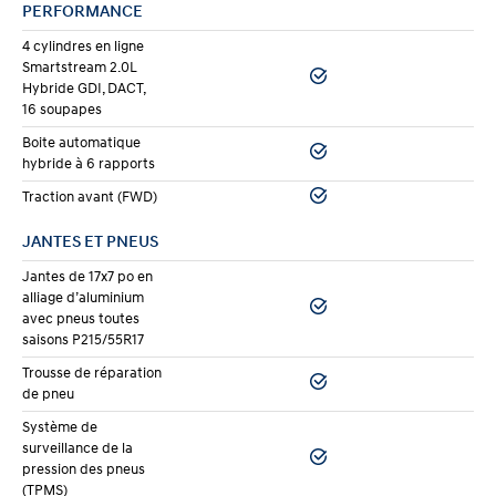
PERFORMANCE
programme Roulez vert ni au programme fédéral
4 cylindres en ligne
PAVE. Ces deux programmes réservent leur aide
Smartstream 2.0L
Hybride GDI, DACT,
financière aux véhicules
100 % électriques
ou aux
16 soupapes
hybrides rechargeables
dotés d’une batterie d’au
Boite automatique
moins 8 kWh, ce qui exclut les hybrides
hybride à 6 rapports
conventionnels comme la Sonata.
Traction avant (FWD)
JANTES ET PNEUS
L’argument économique de la Sonata Hybride repose
Jantes de 17x7 po en
plutôt sur les économies à la pompe, pas sur un
alliage d’aluminium
rabais gouvernemental. Si l’admissibilité à une
avec pneus toutes
saisons P215/55R17
subvention est votre priorité, notre gamme de
Trousse de réparation
véhicules hybrides et électriques inclut des modèles
de pneu
rechargeables qui, eux, y sont admissibles.
Système de
surveillance de la
Réservez votre essai routier à Ste-Foy
pression des pneus
Hyundai
(TPMS)