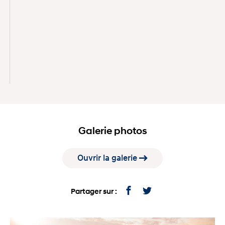
soumises à l’approbation du crédit des Services
financiers Hyundai. Un conseiller peut confirmer le
prix exact, les frais applicables et la disponibilité au
moment de votre visite.
Fiche technique et performances
La Sonata Hybride 2026 mise sur un moteur
Smartstream 2,0 L hybride
couplé à une boîte
Galerie photos
automatique à 6 rapports. Le résultat : une puissance
combinée de 192 chevaux et une consommation
Ouvrir la galerie
nettement sous la moyenne du segment des berlines
intermédiaires.
Partager sur :
Consommation d’essence : 5,0 L/100 km
combinés