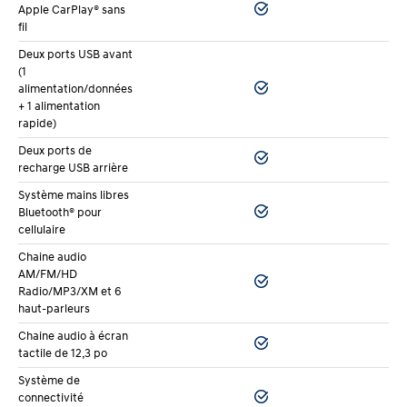
Apple CarPlay® sans
fil
Les composants hybrides sont couverts jusqu’à 8 ans
Deux ports USB avant
ou 160 000 km, en plus de la garantie standard du
(1
véhicule neuf. Confirmez les modalités exactes avec
alimentation/données
+ 1 alimentation
un conseiller Ste-Foy Hyundai.
rapide)
L’entretien d’une Sonata Hybride coûte-t-il plus
Deux ports de
cher qu’une version à essence ?
recharge USB arrière
Système mains libres
Non. Aucun entretien spécial n’est requis, et le
Bluetooth® pour
freinage régénératif prolonge la durée de vie des
cellulaire
plaquettes de frein.
Chaine audio
AM/FM/HD
Radio/MP3/XM et 6
haut-parleurs
Chaine audio à écran
tactile de 12,3 po
Système de
connectivité