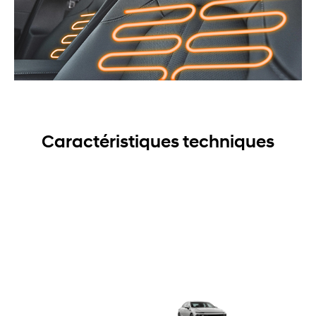
alerte de collision dans l’angle mort, alerte de baisse
d’attention du conducteur
Ces caractéristiques placent la Sonata Hybride au-
dessus de plusieurs concurrents qui réservent le cuir
et les sièges ventilés aux versions supérieures.
Garantie et entretien du système hybride
Caractéristiques techniques
La Sonata Hybride bénéficie d’une couverture qui
rassure sur le long terme, un argument souvent
décisif pour un premier achat de véhicule électrifié.
Que couvre la garantie sur la batterie hybride ?
Les composants hybrides de la Sonata (batterie
haute tension, moteur électrique et onduleur)
bénéficient d’une garantie prolongée pouvant