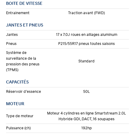
BOITE DE VITESSE
Entrainement
Traction avant (FWD)
JANTES ET PNEUS
Jantes
17 x 7.0J roues en alliages aluminum
Pneus
P215/55R17 pneus toutes saisons
Système de
surveillance de la
Standard
pression des pneus
(TPMS)
CAPACITÉS
Réservoir d’essence
50L
MOTEUR
Moteur 4 cylindres en ligne Smartstream 2.0L
Type de moteur
Hybride GDI, DACT, 16 soupapes
Puissance (ch)
192hp