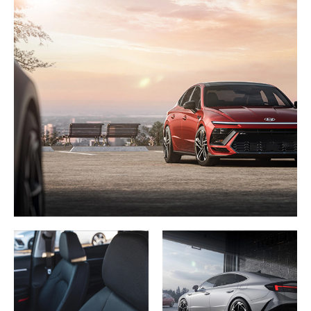
Selon la fiche technique Hyundai, la Sonata Hybride
2026 affiche une cote combinée de 5,0 L/100 km,
avec 5,3 L/100 km en ville et 4,6 L/100 km sur
l’autoroute. Pour un conducteur qui parcourt 20 000
km par année, cet écart se traduit par plusieurs
centaines de dollars d’économie de carburant
comparativement à une berline à essence
conventionnelle.
Puissance et conduite
Le moteur à essence de 2,0 L se combine à un
moteur électrique de 39 kW (51 chevaux estimés)
alimenté par une batterie de 56 kW, pour une
puissance nette de
192 chevaux
et un couple de 151
lb-pi. La transmission est exclusivement à traction
avant (FWD) sur cette version. Pour la motricité