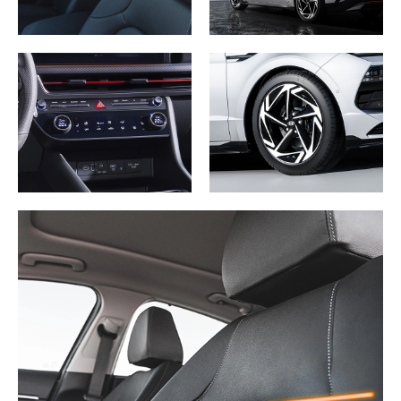
hivernale, la
Sonata 2026 à essence
offre l’AWD chez
Ste-Foy Hyundai. Le réservoir de 50 litres offre une
bonne autonomie entre les pleins.
Équipements de série
La Sonata Preferred Trend Hybride 2026 est bien
équipée dès la version de base, ce qui limite les
surprises au moment de configurer votre véhicule.
Confort
: sièges avant en cuir, chauffants et ventilés,
volant chauffant gainé de cuir, toit ouvrant
panoramique, climatisation automatique bizone
Technologie
: écran tactile de 12,3 po, Apple CarPlay et
Android Auto sans fil, système BlueLink, démarrage à
distance, mises à jour logicielles sans fil
Sécurité
: 9 coussins gonflables, assistance à
l’évitement de collision frontale avec détection des
piétons et cyclistes, assistance au maintien de voie,