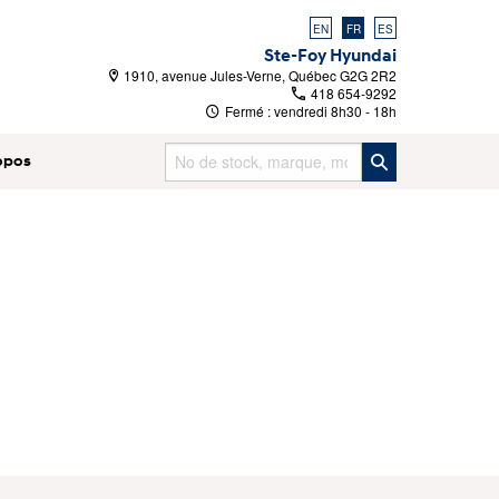
EN
FR
ES
Ste-Foy Hyundai
1910, avenue Jules-Verne, Québec G2G 2R2
418 654-9292
Fermé : vendredi
8h30 - 18h
opos