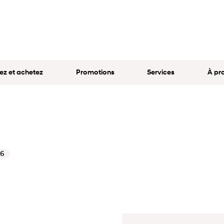
ez et achetez
Promotions
Services
À pr
26