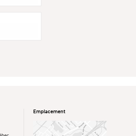
Emplacement
uébec