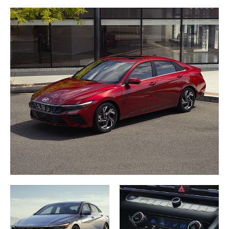
correctes pour les dépassements et les entrées sur
l’autoroute.
La transmission est une automatique à variation
continue (CVT) qui optimise la consommation
d’essence. Certaines personnes préfèrent les
transmissions automatiques traditionnelles, mais la
CVT de Hyundai est bien calibrée. Elle maintient le
moteur dans une plage de régime efficace sans créer
cette sensation de patinage que certaines anciennes
CVT produisaient. En conduite normale, vous ne
remarquerez probablement pas la différence.
L’Elantra 2026 est une traction avant, ce qui est
standard dans sa catégorie. La distribution du poids
est équilibrée, ce qui aide à la stabilité sur route sèche