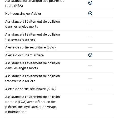
applications préférées s’affichent sur l’écran central.
Assistance automatique des phares de
route (HBA)
Navigation, musique, messages : tout est accessible
Huit coussins gonflables
facilement.
Assistance à l'évitement de collision
dans les angles morts
L’écran tactile de 8 pouces dans l’Essential est clair et
Assistance à l'évitement de collision
réactif. Les versions Preferred et Luxury passent à un
transversale arrière
écran de 10,25 pouces qui offre plus d’espace pour
Alerte de sortie sécuritaire (SEW)
afficher les informations. Le système
Alerte d'occupant arrière
d’infodivertissement de Hyundai est intuitif.
Assistance à l'évitement de collision
dans les angles morts
Le
système Bluelink
, disponible sur les versions
Assistance à l'évitement de collision
Preferred et Luxury, connecte votre véhicule à votre
transversale arrière
téléphone intelligent. Vous pouvez
démarrer la
Alerte de sortie sécuritaire (SEW)
voiture à distance
, vérifier le niveau de carburant,
Assistance à l’évitement de collision
frontale (FCA) avec détection des
localiser votre véhicule
dans un grand
piétons, des cyclistes et de virage
stationnement, et même
demander de l’aide en cas
d’intersection