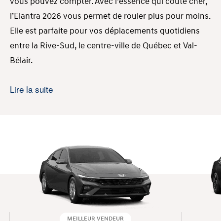
vous pouvez compter. Avec l’essence qui coûte cher,
l’Elantra 2026 vous permet de rouler plus pour moins.
Elle est parfaite pour vos déplacements quotidiens
entre la Rive-Sud, le centre-ville de Québec et Val-
Bélair.
Versions disponibles chez Ste-Foy
Lire la suite
Hyundai
Elantra
Elantra
Elantr
Caractéristiques
Essential
Preferred
Luxur
Moteur 4
Moteur 4
Moteur
cylindres en
cylindres en
cylindr
ligne
ligne
ligne
Moteur
atmosphérique
atmosphérique
atmosp
de 2,0 L (1 999
de 2,0 L (1 999
de 2,0 
cm3) à cycle
cm3) à cycle
cm3) à
MEILLEUR VENDEUR
Atkinson
Atkinson
Atkins