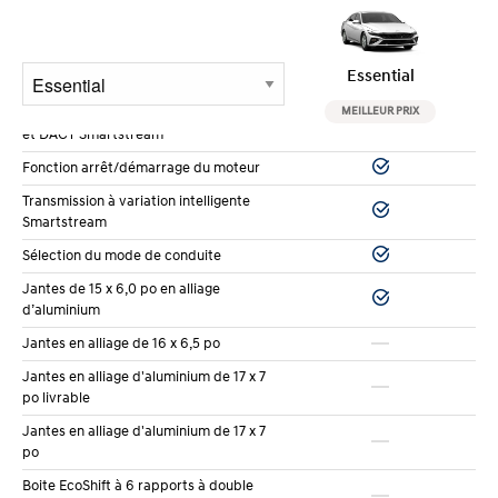
L’
assistance au maintien de voie
vous aide à rester
Caractéristiques de Performance
centré dans votre voie. Si vous déviez sans utiliser
Moteur 4 cylindres en ligne
votre clignotant, le système vous alerte et peut
Essential
atmosphérique de 2,0 L (1 999 cm3) à
même corriger légèrement la direction. Sur les longs
cycle Atkinson, injection multipoint (MPI)
MEILLEUR PRIX
et DACT Smartstream
trajets autoroutiers, ça réduit la fatigue.
Fonction arrêt/démarrage du moteur
Le régulateur de vitesse adaptatif maintient une
Transmission à variation intelligente
Smartstream
distance sécuritaire avec le véhicule devant vous. Il
Sélection du mode de conduite
accélère et freine automatiquement pour suivre le
Jantes de 15 x 6,0 po en alliage
rythme de la circulation. Dans les embouteillages sur
d’aluminium
le pont Pierre-Laporte, ce système rend la conduite
Jantes en alliage de 16 x 6,5 po
moins stressante.
Jantes en alliage d'aluminium de 17 x 7
po livrable
Les versions
Preferred
et
Luxury
ajoutent la
Jantes en alliage d'aluminium de 17 x 7
surveillance des angles morts
avec alerte de
po
circulation transversale arrière. Quand vous reculez
Boite EcoShift à 6 rapports à double