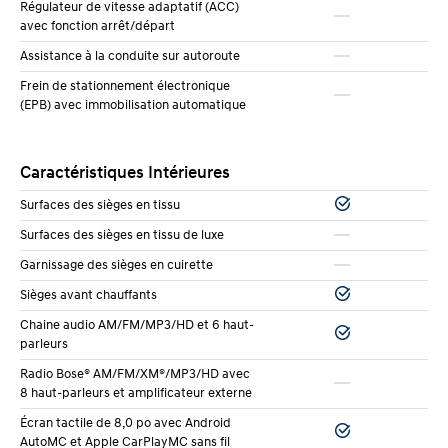
d’urgence
.
Régulateur de vitesse adaptatif (ACC)
avec fonction arrêt/départ
Le tableau de bord numérique affiche les
Assistance à la conduite sur autoroute
informations importantes de façon claire. Vous
Frein de stationnement électronique
(EPB) avec immobilisation automatique
pouvez personnaliser l’affichage selon vos
préférences : consommation instantanée, autonomie
Caractéristiques Intérieures
restante, alertes de sécurité. Tout est lisible d’un coup
d’œil.
Surfaces des sièges en tissu
Surfaces des sièges en tissu de luxe
La recharge sans fil pour téléphone est disponible sur
Garnissage des sièges en cuirette
certaines versions. Vous déposez simplement votre
Sièges avant chauffants
téléphone compatible sur le tapis de chargement, et il
Chaine audio AM/FM/MP3/HD et 6 haut-
se recharge pendant que vous conduisez. Plus besoin
parleurs
de câbles qui traînent.
Radio Bose® AM/FM/XM®/MP3/HD avec
8 haut-parleurs et amplificateur externe
Intérieur : confort et espace
Écran tactile de 8,0 po avec Android
AutoMC et Apple CarPlayMC sans fil