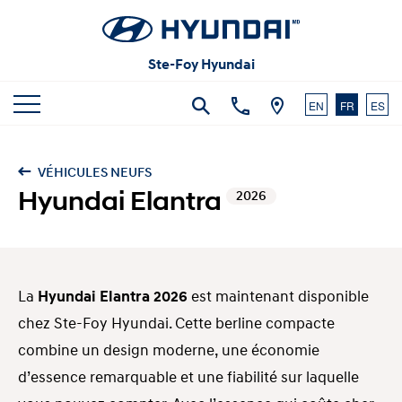
Articles et commentaires
Carrières
Vidéos
Ste-Foy Hyundai
Nous joindre
EN
FR
ES
VÉHICULES NEUFS
Hyundai Elantra
2026
La
Hyundai Elantra 2026
est maintenant disponible
chez Ste-Foy Hyundai. Cette berline compacte
combine un design moderne, une économie
d’essence remarquable et une fiabilité sur laquelle