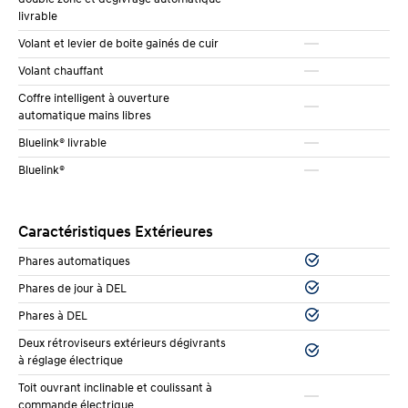
sans élever la voix. La version Luxury bénéficie d’une
livrable
insonorisation renforcée qui réduit encore plus les
Volant et levier de boite gainés de cuir
bruits de roulement et de vent.
Volant chauffant
Coffre intelligent à ouverture
Design extérieur : moderne et affirmé
automatique mains libres
Bluelink® livrable
L’Elantra 2026 ne passe pas inaperçue. Hyundai a
Bluelink®
adopté un design dynamique qui rompt avec l’image
sage des berlines compactes. La calandre avant est
Caractéristiques Extérieures
large et intégrée aux phares, ce qui donne une allure
sportive sans être agressive.
Phares automatiques
Phares de jour à DEL
Les phares à DEL de série sont modernes et éclairent
Phares à DEL
bien la route. À l’arrière, les feux s’étendent sur toute
Deux rétroviseurs extérieurs dégivrants
la largeur, ce qui donne une impression de largeur et
à réglage électrique
de stabilité.
Toit ouvrant inclinable et coulissant à
commande électrique