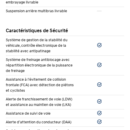
embrayage livrable
dans un stationnement, le système vous avertit si un
Suspension arrière multibras livrable
véhicule approche latéralement. Ça évite beaucoup
d’accidents dans les stationnements achalandés.
Caractéristiques de Sécurité
L’Elantra 2026 a obtenu de bonnes cotes de sécurité
Système de gestion de la stabilité du
dans les tests indépendants. La structure de la
véhicule, contrôle électronique de la
carrosserie est renforcée aux endroits stratégiques,
stabilité avec antipatinage
et les airbags multiples protègent les occupants en
Système de freinage antiblocage avec
répartition électronique de la puissance
cas de collision.
de freinage
Assistance à l’évitement de collision
Technologie et connectivité
frontale (FCA) avec détection de piétons
et cyclistes
L’Elantra 2026 intègre les technologies que vous
Alerte de franchissement de voie (LDW)
utilisez chaque jour. Apple CarPlay et Android Auto
et assistance au maintien de voie (LKA)
sans fil sont de série dans toutes les versions. Vous
Assistance de suivi de voie
connectez votre téléphone sans câble, et vos
Alerte d’attention du conducteur (DAA)