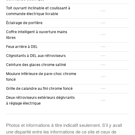
Les jantes varient selon les versions. L’Essential reçoit
Toit ouvrant inclinable et coulissant à
commande électrique livrable
des jantes en acier de 15 pouces avec enjoliveurs. La
Éclairage de portière
Preferred monte à 16 pouces en alliage, et la Luxury
Coffre intelligent à ouverture mains
offre des jantes de 17 pouces qui remplissent mieux
libres
les passages de roues. Si l’esthétique des roues
Feux arrière à DEL
compte pour vous, ça vaut la peine de considérer les
Clignotants à DEL aux rétroviseurs
versions supérieures.
Ceinture des glaces chrome satiné
Quelle version de l’Elantra 2026 choisir ?
Moulure inférieure de pare-choc chrome
foncé
Choisir la bonne version peut sembler compliqué,
Grille de calandre au fini chrome foncé
mais c’est plus simple qu’on pense. Voici comment
Deux rétroviseurs extérieurs dégivrants
à réglage électrique
décider selon vos besoins et votre budget.
Hyundai Elantra Essential 2026 : L’option
Photos et informations à titre indicatif seulement. S’il y avait
accessible
une disparité entre les informations de ce site et ceux de