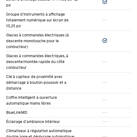
po
grand est assis à l’avant.
Groupe d'instruments à affichage
Le
coffre offre 389 litres d’espace
, ce qui est dans la
totalement numérique sur écran de
10,25 po
moyenne de la catégorie. Vous pouvez y mettre
Glaces à commandes électriques (à
facilement quatre valises de taille moyenne ou faire
descente monotouche pour le
conducteur)
une grosse épicerie. Les dossiers arrière se rabattent
Glaces à commandes électriques, à
60/40 pour transporter des objets plus longs comme
descente/montée rapide du côté
des skis ou des meubles en kit.
conducteur
Clé à capteur de proximité avec
La sellerie en tissu de l’Essential et de la Preferred est
démarrage à bouton-poussoir et a
distance
de bonne qualité et facile à entretenir. Le cuir de la
Coffre intelligent à ouverture
Luxury ajoute une touche de raffinement, mais
automatique mains libres
demande un peu plus d’entretien.
BlueLinkMD
L’insonorisation est bonne. Sur l’autoroute à 100
Éclairage d'ambiance intérieur
km/h, vous pouvez avoir une conversation normale
Climatiseur à régulation automatique
double zone et dégivrage automatique