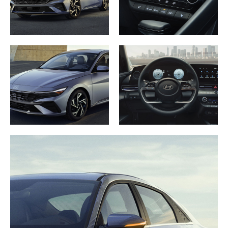
et mouillée. Avec de bons pneus d’hiver, elle se
comporte bien dans la neige et sur la glace. Le
système de contrôle de traction intervient
rapidement si les roues perdent de l’adhérence.
Économie d’essence : un vrai avantage
Avec une consommation combinée d’environ 7,0
L/100 km, l’Elantra vous aide à
économiser sur le
carburant
. Pour quelqu’un qui fait 20 000 km par
année, ça représente des centaines de dollars de
moins en essence comparé à un VUS compact. Si
vous faites beaucoup de route, notamment sur
l’autoroute, la consommation peut descendre encore
plus bas. C’est un argument solide quand on pense
au budget familial ou au coût mensuel d’utilisation
d’un véhicule.