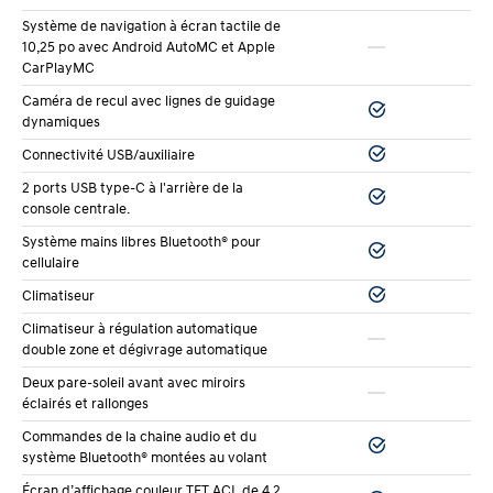
L’habitacle de l’Elantra 2026 est plus spacieux qu’on
Système de navigation à écran tactile de
10,25 po avec Android AutoMC et Apple
pourrait le croire pour une berline compacte. À
CarPlayMC
l’avant, vous avez beaucoup de dégagement pour la
Caméra de recul avec lignes de guidage
tête et les jambes, même si vous mesurez 1,85 mètre.
dynamiques
Les sièges offrent un bon support latéral et lombaire
Connectivité USB/auxiliaire
pour les longs trajets.
2 ports USB type-C à l'arrière de la
console centrale.
Les
sièges avant chauffants
de série dans toutes les
Système mains libres Bluetooth® pour
cellulaire
versions se réchauffent rapidement. En hiver, c’est un
Climatiseur
vrai plus.
Les versions Preferred et Luxury ajoutent
Climatiseur à régulation automatique
le volant chauffant
, qui est probablement l’une des
double zone et dégivrage automatique
meilleures inventions pour nos climats froids.
Deux pare-soleil avant avec miroirs
éclairés et rallonges
À l’arrière, deux adultes sont à l’aise. Un troisième
Commandes de la chaine audio et du
passager peut s’installer au centre. Le dégagement
système Bluetooth® montées au volant
pour les jambes est correct, même si quelqu’un de
Écran d’affichage couleur TFT ACL de 4,2