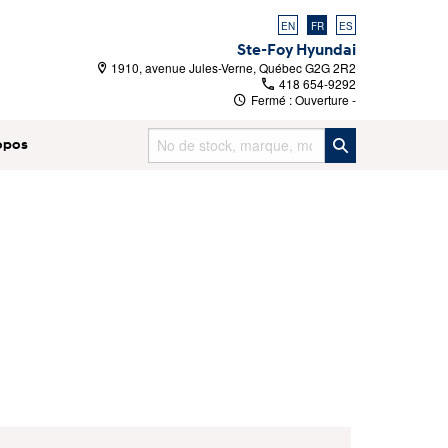
EN
FR
ES
Ste-Foy Hyundai
1910, avenue Jules-Verne, Québec G2G 2R2
418 654-9292
Fermé : Ouverture
-
opos