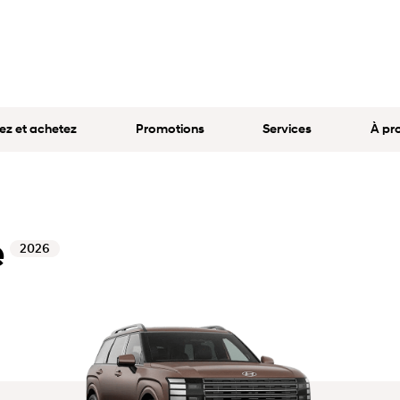
ez et achetez
Promotions
Services
À pr
e
2026