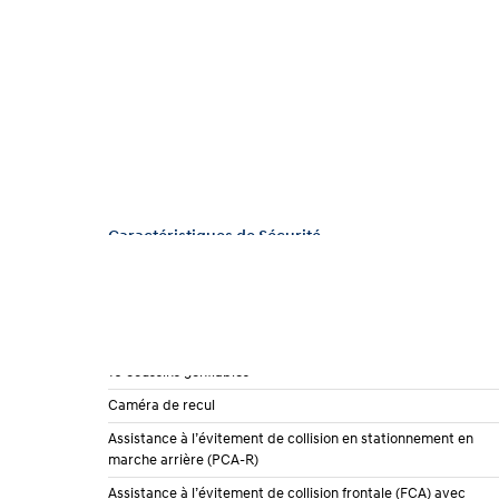
Caractéristiques de Sécurité
Alerte de distance latérale en stationnement
Alerte d’état du conducteur (caméra) (FAW)
Assistance de suivi de voie 2 (LFA 2)
10 coussins gonflables
Caméra de recul
Assistance à l’évitement de collision en stationnement en
marche arrière (PCA-R)
Assistance à l’évitement de collision frontale (FCA) avec