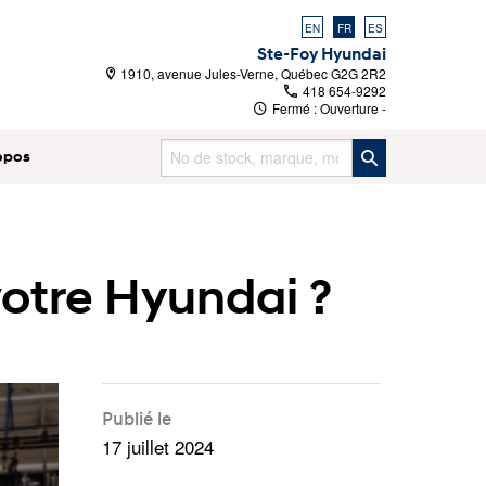
EN
FR
ES
Ste-Foy Hyundai
1910, avenue Jules-Verne, Québec G2G 2R2
418 654-9292
Fermé : Ouverture
-
opos
votre Hyundai ?
Publié le
17 juillet 2024