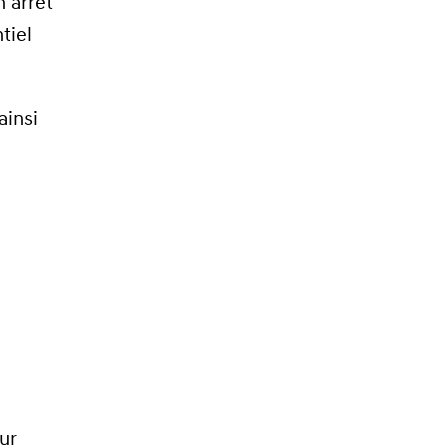
n arrêt
tiel
ainsi
ur