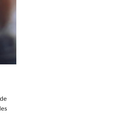
 de
les