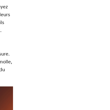
uyez
leurs
ls
.
sure.
molle,
 du