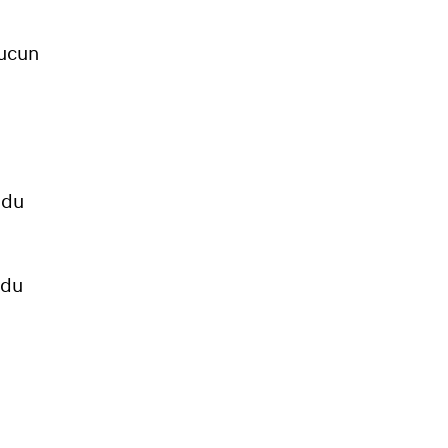
aucun
 du
 du