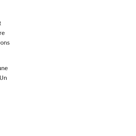
t
re
rons
une
 Un