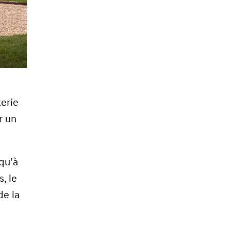
a
terie
r un
squ’à
, le
de la