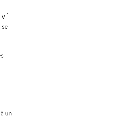
s VÉ
 se
es
t
 à un