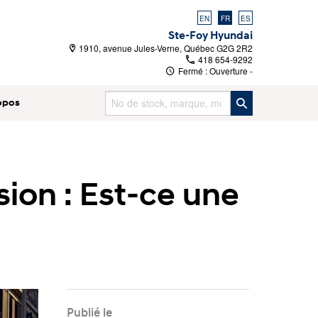
EN
FR
ES
Ste-Foy Hyundai
1910, avenue Jules-Verne, Québec G2G 2R2
418 654-9292
Fermé : Ouverture
-
opos
sion : Est-ce une
Publié le