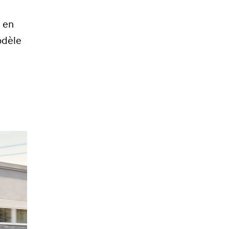
 en
odèle
e