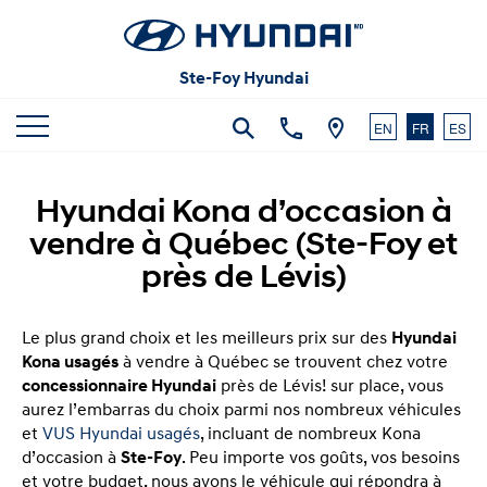
Articles et commentaires
Carrières
Vidéos
Ste-Foy Hyundai
Nous joindre
EN
FR
ES
Hyundai Kona d’occasion à
vendre à Québec (Ste-Foy et
près de Lévis)
Le plus grand choix et les meilleurs prix sur des
Hyundai
Kona usagés
à vendre à Québec se trouvent chez votre
concessionnaire Hyundai
près de Lévis! sur place, vous
aurez l’embarras du choix parmi nos nombreux véhicules
et
VUS Hyundai usagés
, incluant de nombreux Kona
d’occasion à
Ste-Foy
. Peu importe vos goûts, vos besoins
et votre budget, nous avons le véhicule qui répondra à