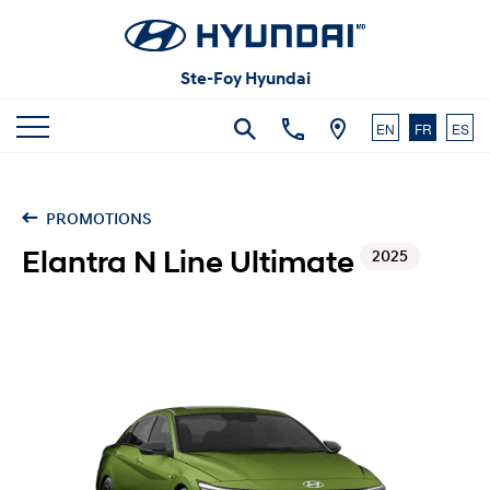
Articles et commentaires
Carrières
Vidéos
Ste-Foy Hyundai
Nous joindre
EN
FR
ES
PROMOTIONS
Elantra N Line Ultimate
2025