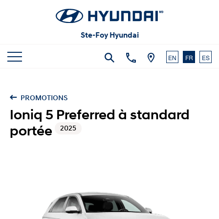
Articles et commentaires
Carrières
Vidéos
Ste-Foy Hyundai
Nous joindre
EN
FR
ES
PROMOTIONS
Ioniq 5 Preferred à standard
portée
2025