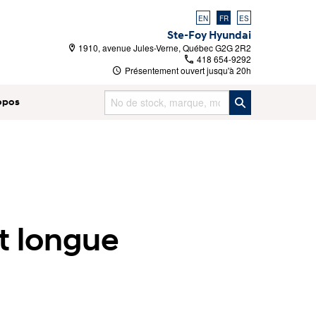
EN
FR
ES
Ste-Foy Hyundai
1910, avenue Jules-Verne, Québec G2G 2R2
418 654-9292
Présentement ouvert jusqu'à
20h
opos
et longue