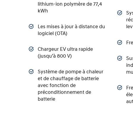
lithium-ion polymère de 77,4
kWh
Sy
ré
Les mises à jour à distance du
lev
logiciel (OTA)
Fre
Chargeur EV ultra rapide
(jusqu’à 800 V)
Su
ind
Système de pompe à chaleur
mul
et de chauffage de batterie
avec fonction de
Fr
préconditionnement de
éle
batterie
au