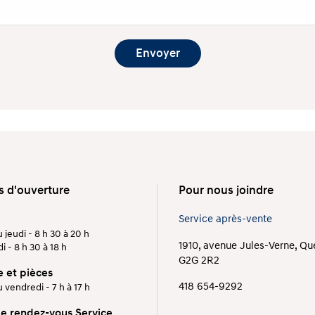
s d'ouverture
Pour nous joindre
Service après-vente
 jeudi - 8 h 30 à 20 h
1910, avenue Jules-Verne, Q
 - 8 h 30 à 18 h
G2G 2R2
e et pièces
418 654-9292
 vendredi - 7 h à 17 h
de rendez-vous Service