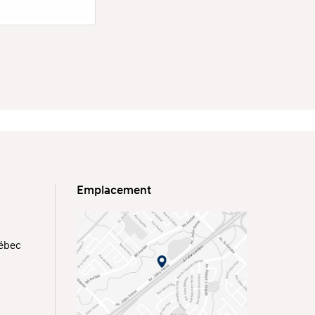
Emplacement
uébec