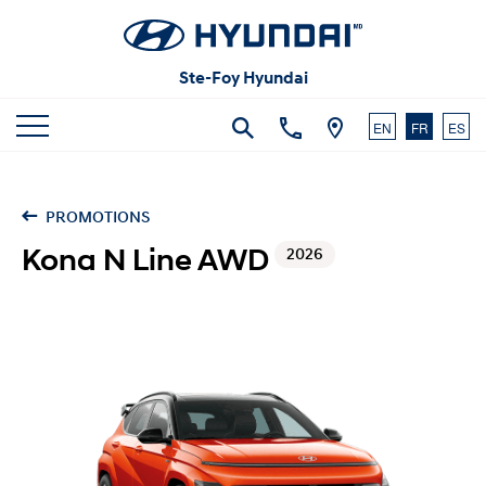
Articles et commentaires
Carrières
Vidéos
Ste-Foy Hyundai
Nous joindre
EN
FR
ES
PROMOTIONS
Kona N Line AWD
2026