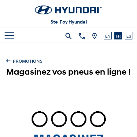
Articles et commentaires
Carrières
Vidéos
Ste-Foy Hyundai
Nous joindre
EN
FR
ES
PROMOTIONS
Magasinez vos pneus en ligne !