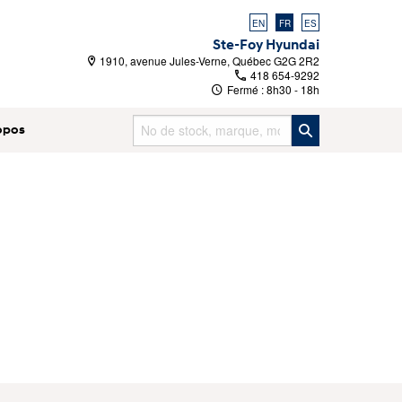
EN
FR
ES
Ste-Foy Hyundai
1910, avenue Jules-Verne, Québec G2G 2R2
418 654-9292
Fermé :
8h30 - 18h
opos