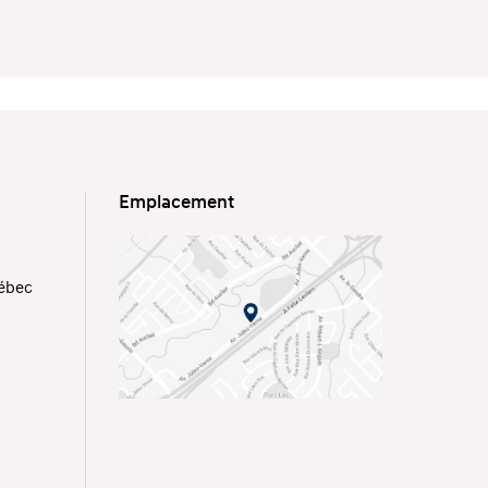
Emplacement
uébec