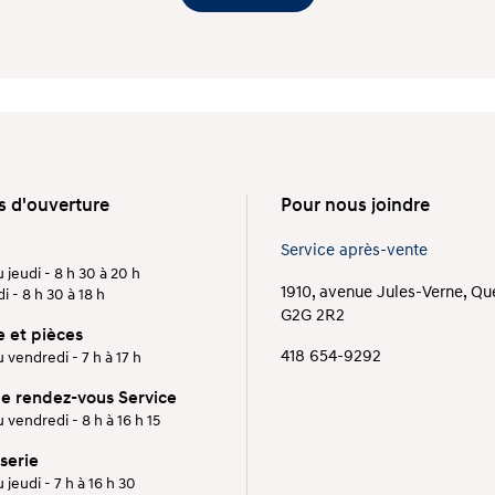
s d'ouverture
Pour nous joindre
Service après-vente
 jeudi - 8 h 30 à 20 h
1910, avenue Jules-Verne, Q
 - 8 h 30 à 18 h
G2G 2R2
e et pièces
418 654-9292
 vendredi - 7 h à 17 h
de rendez-vous Service
 vendredi - 8 h à 16 h 15
serie
 jeudi - 7 h à 16 h 30