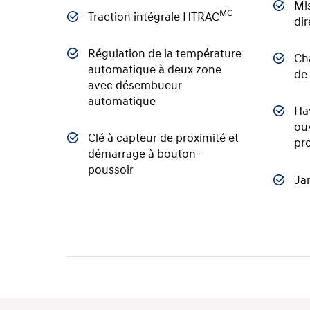
Mis
MC
Traction intégrale HTRAC
dir
Régulation de la température
Cha
automatique à deux zone
de 
avec désembueur
automatique
Hay
ou
Clé à capteur de proximité et
pr
démarrage à bouton-
poussoir
Jan