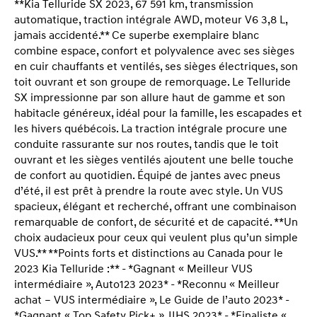
**Kia Telluride SX 2023, 67 591 km, transmission
automatique, traction intégrale AWD, moteur V6 3,8 L,
jamais accidenté.** Ce superbe exemplaire blanc
combine espace, confort et polyvalence avec ses sièges
en cuir chauffants et ventilés, ses sièges électriques, son
toit ouvrant et son groupe de remorquage. Le Telluride
SX impressionne par son allure haut de gamme et son
habitacle généreux, idéal pour la famille, les escapades et
les hivers québécois. La traction intégrale procure une
conduite rassurante sur nos routes, tandis que le toit
ouvrant et les sièges ventilés ajoutent une belle touche
de confort au quotidien. Équipé de jantes avec pneus
d’été, il est prêt à prendre la route avec style. Un VUS
spacieux, élégant et recherché, offrant une combinaison
remarquable de confort, de sécurité et de capacité. **Un
choix audacieux pour ceux qui veulent plus qu’un simple
VUS.** **Points forts et distinctions au Canada pour le
2023 Kia Telluride :** - *Gagnant « Meilleur VUS
intermédiaire », Auto123 2023* - *Reconnu « Meilleur
achat – VUS intermédiaire », Le Guide de l’auto 2023* -
*Gagnant « Top Safety Pick+ », IIHS 2023* - *Finaliste «