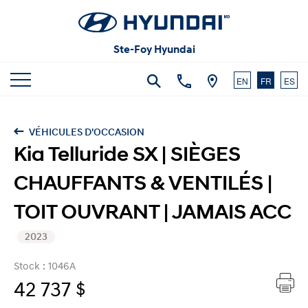
Articles et commentaires
Carrières
Vidéos
Ste-Foy Hyundai
Nous joindre
EN
FR
ES
VÉHICULES D'OCCASION
Kia Telluride SX | SIÈGES
CHAUFFANTS & VENTILÉS |
TOIT OUVRANT | JAMAIS ACC
2023
Stock : 1046A
42 737
$