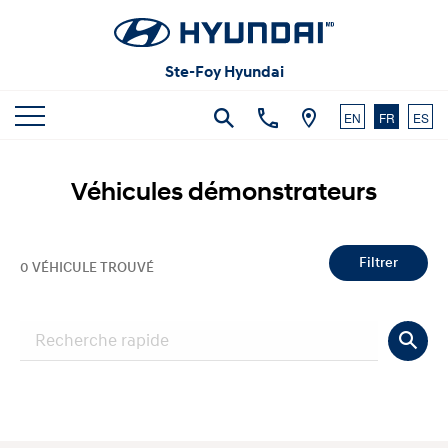
Articles et commentaires
Carrières
Vidéos
Ste-Foy Hyundai
Nous joindre
EN
FR
ES
Véhicules démonstrateurs
Filtrer
0 VÉHICULE TROUVÉ