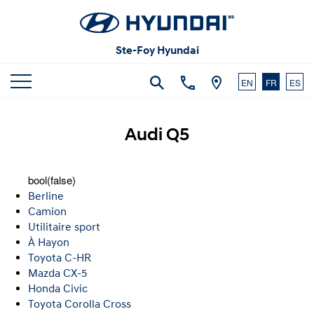
Articles et commentaires
Carrières
Vidéos
Ste-Foy Hyundai
Nous joindre
EN
FR
ES
Audi Q5
bool(false)
Berline
Camion
Utilitaire sport
À Hayon
Toyota C-HR
Mazda CX-5
Honda Civic
Toyota Corolla Cross