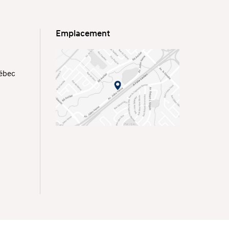
Emplacement
uébec