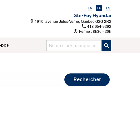
EN
FR
ES
Ste-Foy Hyundai
1910, avenue Jules-Verne, Québec G2G 2R2
418 654-9292
Fermé :
8h30 - 20h
opos
Rechercher