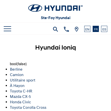
Articles et commentaires
Carrières
Vidéos
Ste-Foy Hyundai
Nous joindre
EN
FR
ES
Hyundai Ioniq
bool(false)
Berline
Camion
Utilitaire sport
À Hayon
Toyota C-HR
Mazda CX-5
Honda Civic
Toyota Corolla Cross