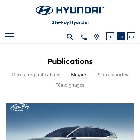
Articles et commentaires
Carrières
Vidéos
Ste-Foy Hyundai
Nous joindre
EN
FR
ES
Publications
Dernières publications
Blogue
Prix remportés
Témoignages