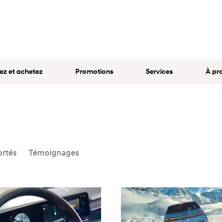
ez et achetez
Promotions
Services
À pr
ortés
Témoignages