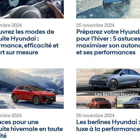
mbre 2024
25 novembre 2024
vrez les modes de
Préparez votre Hyund
ite Hyundai :
pour l’hiver : 5 astuce
rmance, efficacité et
maximiser son auton
rt sur mesure
et ses performances
mbre 2024
05 novembre 2024
uces pour une
Les berlines Hyundai 
ite hivernale en toute
luxe à la performance
ité