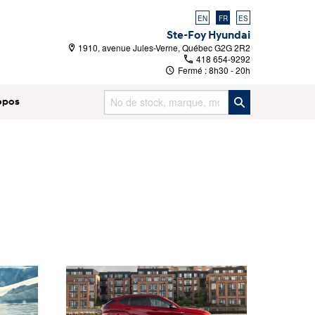
EN
FR
ES
Ste-Foy Hyundai
1910, avenue Jules-Verne, Québec G2G 2R2
418 654-9292
Fermé :
8h30 - 20h
opos