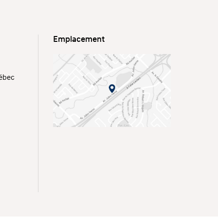
Emplacement
uébec