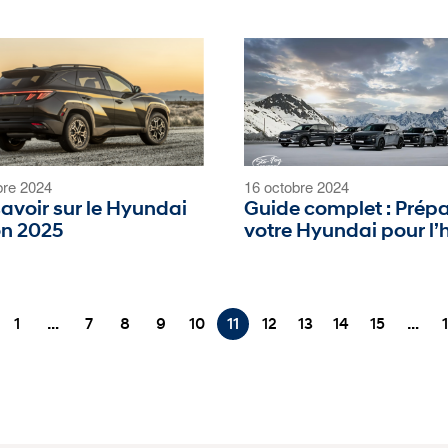
bre 2024
16 octobre 2024
savoir sur le Hyundai
Guide complet : Prép
n 2025
votre Hyundai pour l’h
1
…
7
8
9
10
11
12
13
14
15
…