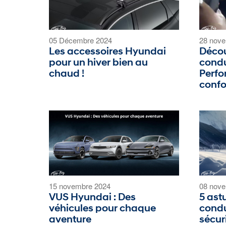
05 Décembre 2024
28 nove
Les accessoires Hyundai
Décou
pour un hiver bien au
condu
chaud !
Perfo
confo
15 novembre 2024
08 nove
VUS Hyundai : Des
5 ast
véhicules pour chaque
condu
aventure
sécur