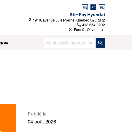
EN
FR
ES
Ste-Foy Hyundai
1910, avenue Jules-Verne, Québec G2G 2R2
418 654-9292
Fermé : Ouverture
-
opos
Publié le
04 août 2026